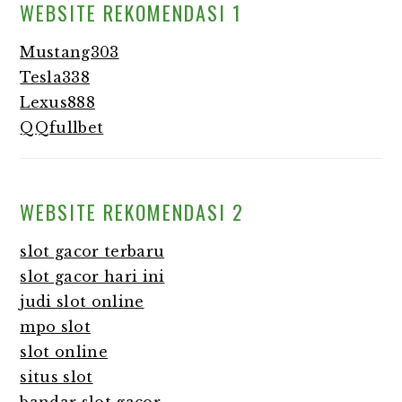
WEBSITE REKOMENDASI 1
SIDEBAR
Mustang303
Tesla338
Lexus888
QQfullbet
WEBSITE REKOMENDASI 2
slot gacor terbaru
slot gacor hari ini
judi slot online
mpo slot
slot online
situs slot