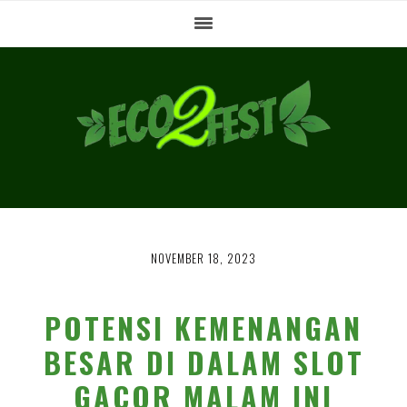
Skip
Skip
Skip
to
to
to
primary
main
primary
navigation
content
sidebar
NOVEMBER 18, 2023
POTENSI KEMENANGAN
BESAR DI DALAM SLOT
GACOR MALAM INI