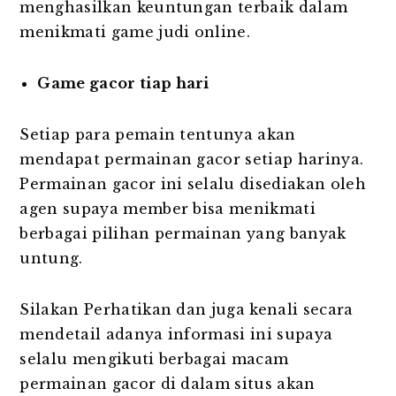
menghasilkan keuntungan terbaik dalam
menikmati game judi online.
Game gacor tiap hari
Setiap para pemain tentunya akan
mendapat permainan gacor setiap harinya.
Permainan gacor ini selalu disediakan oleh
agen supaya member bisa menikmati
berbagai pilihan permainan yang banyak
untung.
Silakan Perhatikan dan juga kenali secara
mendetail adanya informasi ini supaya
selalu mengikuti berbagai macam
permainan gacor di dalam situs akan