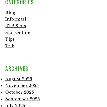
CATEGORIES
Blog
Informasi
RTP Slots
Slot Online
Tips
Trik
ARCHIVES
August 2026
November 2025
October 2025
September 2025
July 2025