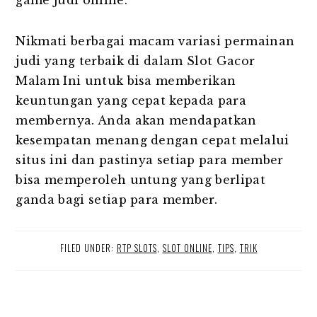
game judi online.
Nikmati berbagai macam variasi permainan
judi yang terbaik di dalam Slot Gacor
Malam Ini untuk bisa memberikan
keuntungan yang cepat kepada para
membernya. Anda akan mendapatkan
kesempatan menang dengan cepat melalui
situs ini dan pastinya setiap para member
bisa memperoleh untung yang berlipat
ganda bagi setiap para member.
FILED UNDER:
RTP SLOTS
,
SLOT ONLINE
,
TIPS
,
TRIK
PRIMARY