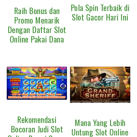
Pola Spin Terbaik di
Raih Bonus dan
Slot Gacor Hari Ini
Promo Menarik
Dengan Daftar Slot
Online Pakai Dana
Rekomendasi
Mana Yang Lebih
Bocoran Judi Slot
Untung Slot Online