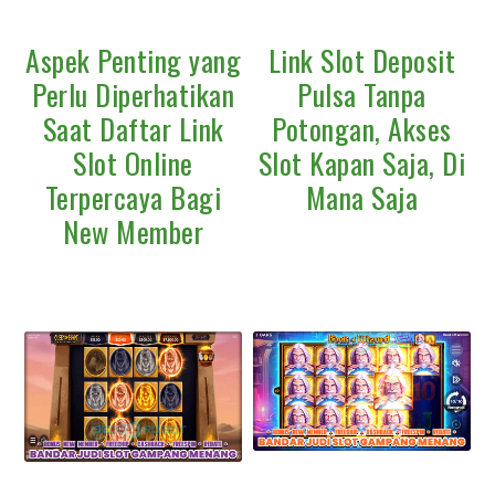
Aspek Penting yang
Link Slot Deposit
Perlu Diperhatikan
Pulsa Tanpa
Saat Daftar Link
Potongan, Akses
Slot Online
Slot Kapan Saja, Di
Terpercaya Bagi
Mana Saja
New Member