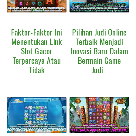
Faktor-Faktor Ini
Pilihan Judi Online
Menentukan Link
Terbaik Menjadi
Slot Gacor
Inovasi Baru Dalam
Terpercaya Atau
Bermain Game
Tidak
Judi