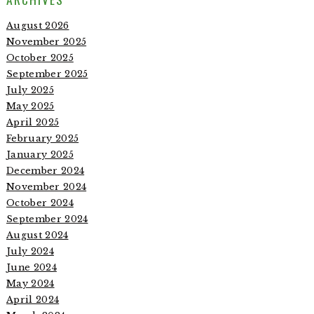
August 2026
November 2025
October 2025
September 2025
July 2025
May 2025
April 2025
February 2025
January 2025
December 2024
November 2024
October 2024
September 2024
August 2024
July 2024
June 2024
May 2024
April 2024