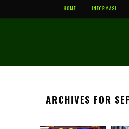
Skip
Skip
Skip
HOME
INFORMASI
to
to
to
primary
main
primary
navigation
content
sidebar
ARCHIVES FOR SE