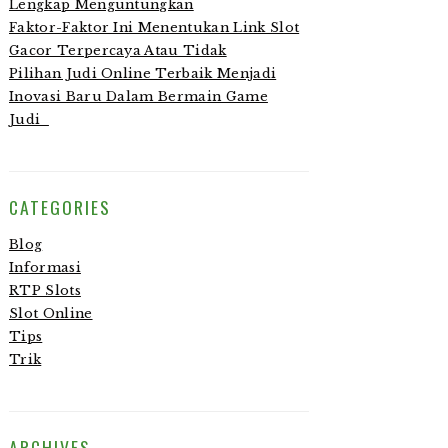
Lengkap Menguntungkan
Faktor-Faktor Ini Menentukan Link Slot
Gacor Terpercaya Atau Tidak
Pilihan Judi Online Terbaik Menjadi
Inovasi Baru Dalam Bermain Game
Judi
CATEGORIES
Blog
Informasi
RTP Slots
Slot Online
Tips
Trik
ARCHIVES