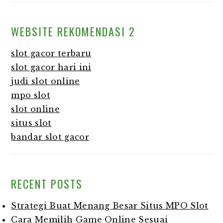
WEBSITE REKOMENDASI 2
slot gacor terbaru
slot gacor hari ini
judi slot online
mpo slot
slot online
situs slot
bandar slot gacor
RECENT POSTS
Strategi Buat Menang Besar Situs MPO Slot
Cara Memilih Game Online Sesuai