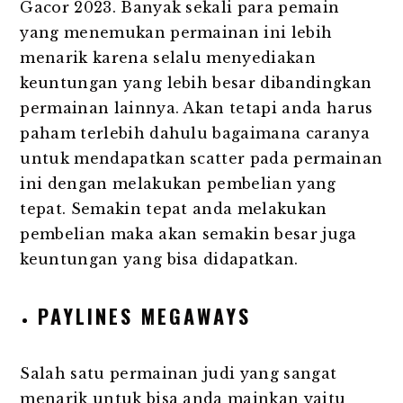
Gacor 2023. Banyak sekali para pemain
yang menemukan permainan ini lebih
menarik karena selalu menyediakan
keuntungan yang lebih besar dibandingkan
permainan lainnya. Akan tetapi anda harus
paham terlebih dahulu bagaimana caranya
untuk mendapatkan scatter pada permainan
ini dengan melakukan pembelian yang
tepat. Semakin tepat anda melakukan
pembelian maka akan semakin besar juga
keuntungan yang bisa didapatkan.
PAYLINES MEGAWAYS
Salah satu permainan judi yang sangat
menarik untuk bisa anda mainkan yaitu