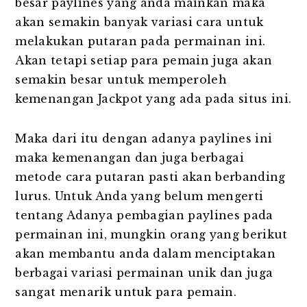
besar paylines yang anda mainkan maka
akan semakin banyak variasi cara untuk
melakukan putaran pada permainan ini.
Akan tetapi setiap para pemain juga akan
semakin besar untuk memperoleh
kemenangan Jackpot yang ada pada situs ini.
Maka dari itu dengan adanya paylines ini
maka kemenangan dan juga berbagai
metode cara putaran pasti akan berbanding
lurus. Untuk Anda yang belum mengerti
tentang Adanya pembagian paylines pada
permainan ini, mungkin orang yang berikut
akan membantu anda dalam menciptakan
berbagai variasi permainan unik dan juga
sangat menarik untuk para pemain.